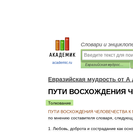
Словари и энциклоп
academic.ru
Евразийская мудрость от А до Я. Толковый словарь
Евразийская мудрость от А 
ПУТИ ВОСХОЖДЕНИЯ Ч
Толкование
ПУТИ
ВОСХОЖДЕНИЯ
ЧЕЛОВЕЧЕСТВА
К
по
мнению
составителя
словаря
,
следующ
1
.
Любовь
,
доброта
и
сострадание
как
осн