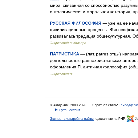
мира, связанная со способностью разумных
онтологическая и моральная категория,
РУССКАЯ ФИЛОСОФИЯ
— уже на ее нача
цивилизационные процессы. Философская 
развивалась традиция общекультурная. 
Энциклопедия Кольера
ПАТРИСТИКА
— (лат. patres отцы) направ
деятельностью раннехристианских авторов
оформления П. античная философия (об
Энциклопедия
© Академик, 2000-2026
Обратная связь:
Техподдерж
👣 Путешествия
Экспорт словарей на сайты
, сделанные на PHP,
Jo