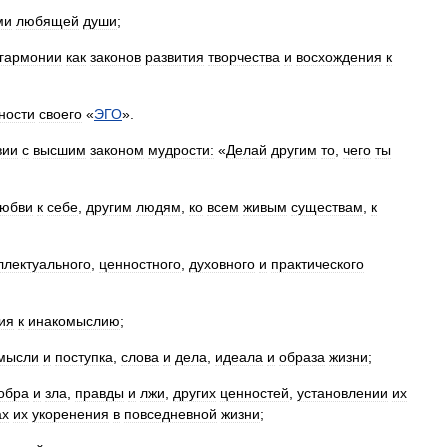
ми
любящей
души
;
гармонии
как
законов
развития
творчества
и
восхождения
к
ности
своего
«
ЭГО
».
вии
с
высшим
законом
мудрости:
«
Делай
другим
то
,
чего
ты
юбви
к
себе
,
другим
людям
,
ко
всем
живым
существам
,
к
ллектуального
,
ценностного
,
духовного
и
практического
ия
к
инакомыслию
;
мысли
и
поступка
,
слова
и
дела
,
идеала
и
образа
жизни
;
обра
и
зла
,
правды
и
лжи
,
других
ценностей
,
установлении
их
ах
их
укоренения
в
повседневной
жизни
;