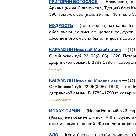
ГРИГОРИЙ БОГОСЛОВ
— [Назианзин; греч
Арианз (ныне Сиврихисар, Турция) близ Ка
390, там же), свт. (пам. 25 янв., 30 янв.
МУДРОСТЬ
— (греч. sophia, лат. sapientia,
обозначающее высшее, целостное, духовн
абсолютного смысла бытия и достигаемо
КАРАМЗИН Николай Михайлович
— (1(12
Симбирской губ. 22. 05(3. 06). 1826, Пете
дворянской семьи. В 1789 1790 гг. совер
словарь
КАРАМЗИН Николай Михайлович
— (1(12
Симбирской губ. 22.05(3.06). 1826, Петер
дворянской семьи. В 1789–1790 гг. сове
Энциклопедия
ИСААК СИРИН
— [Исаак Ниневийский; сир. 
(Катар) не позднее 1 й пол. VIII в., Хузест
аскетических творений. Жизнь Биографи
ЗЛО
— [греч. ἡ κακία, τὸ κακόν, πονηρός, τ