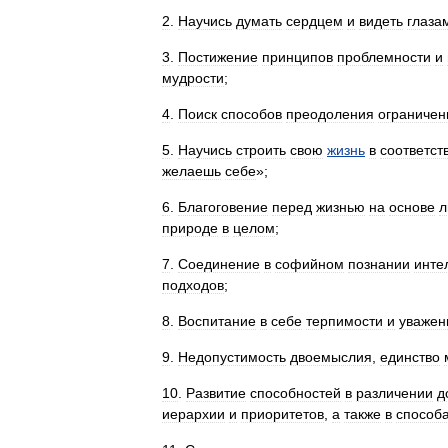
2
.
Научись
думать
сердцем
и
видеть
глаза
3
.
Постижение
принципов
проблемности
и
мудрости
;
4
.
Поиск
способов
преодоления
ограничен
5
.
Научись
строить
свою
жизнь
в
соответст
желаешь
себе
»;
6
.
Благоговение
перед
жизнью
на
основе
л
природе
в
целом
;
7
.
Соединение
в
софийном
познании
инте
подходов
;
8
.
Воспитание
в
себе
терпимости
и
уважен
9
.
Недопустимость
двоемыслия
,
единство
10
.
Развитие
способностей
в
различении
д
иерархии
и
приоритетов
,
а
также
в
способ