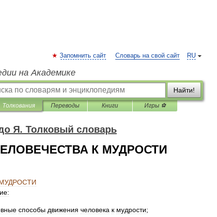
Запомнить сайт
Словарь на свой сайт
RU
едии на Академике
Найти!
Толкования
Переводы
Книги
Игры ⚽
до Я. Толковый словарь
ЕЛОВЕЧЕСТВА К МУДРОСТИ
МУДРОСТИ
ие:
овные
способы
движения
человека
к
мудрости
;