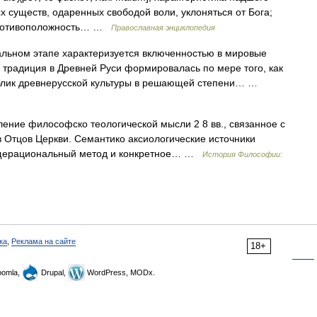
 существ, одаренных свободой воли, уклоняться от Бога;
 противоположность… …
Православная энциклопедия
льном этапе характеризуется включенностью в мировые
традиция в Древней Руси формировалась по мере того, как
Облик древнерусской культуры в решающей степени… …
ление философско теологической мысли 2 8 вв., связанное с
 Отцов Церкви. Семантико аксиологические источники
щерациональный метод и конкретное… …
История Философии:
ка
,
Реклама на сайте
18+
omla,
Drupal,
WordPress, MODx.