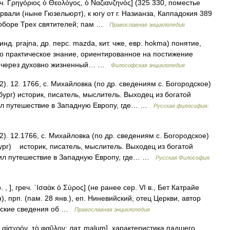
. Γρηγόριος ὁ Θεολόγος, ὁ Ναζιανζηνός] (325 330, поместье
рвали (ныне Гюзельюрт), к югу от г. Назианза, Каппадокия 389
 в Соборе Трех святителей; пам …
Православная энциклопедия
 инд. prajna, др. перс. mazda, кит. чже, евр. hokma) понятие,
о практическое знание, ориентированное на постижение
е через духовно жизненный… …
Философская энциклопедия
). 12. 1766, с. Михайловка (по др. сведениям с. Богородское)
рбург) историк, писатель, мыслитель. Выходец из богатой
шил путешествие в Западную Европу, где… …
Русская философия:
). 12.1766, с. Михайловка (по др. сведениям с. Богородское)
бург) историк, писатель, мыслитель. Выходец из богатой
ршил путешествие в Западную Европу, где… …
Русская Философия.
, ], греч. ᾿Ισαὰκ ὁ Σύρος] (не ранее сер. VI в., Бет Катрайе
ан), прп. (пам. 28 янв.), еп. Ниневийский, отец Церкви, автор
ческие сведения об …
Православная энциклопедия
ὸ αἰσχρόν, τὸ φαῦλον; лат. malum], характеристика падшего