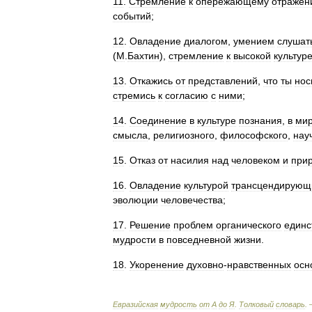
11
.
Стремление
к
опережающему
отражен
событий
;
12
.
Овладение
диалогом
,
умением
слушат
(
М
.
Бахтин
),
стремление
к
высокой
культур
13
.
Откажись
от
представлений
,
что
ты
нос
стремись
к
согласию
с
ними
;
14
.
Соединение
в
культуре
познания
,
в
мир
смысла
,
религиозного
,
философского
,
нау
15
.
Отказ
от
насилия
над
человеком
и
при
16
.
Овладение
культурой
трансцендирующ
эволюции
человечества
;
17
.
Решение
проблем
органического
единс
мудрости
в
повседневной
жизни
.
18
.
Укоренение
духовно
-
нравственных
осн
Евразийская
мудрость
от
А
до
Я
.
Толковый
словарь
.