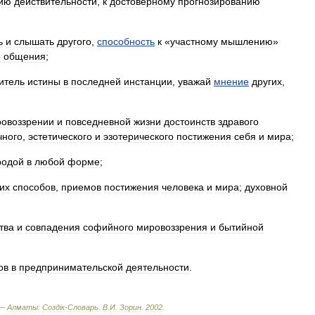
ию
действительности
,
к
достоверному
прогнозированию
ь
и
слышать
другого
,
способность
к
«
участному
мышлению
»
е
общения
;
итель
истины
в
последней
инстанции
,
уважай
мнение
других
,
овоззрении
и
повседневной
жизни
достоинств
здравого
чного
,
эстетического
и
эзотерического
постижения
себя
и
мира
;
родой
в
любой
форме
;
их
способов
,
приемов
постижения
человека
и
мира
;
духовной
тва
и
совпадения
софийного
мировоззрения
и
бытийной
ов
в
предпринимательской
деятельности
.
 —
Алматы:
Создiк
-
Словарь
.
В
.
И
.
Зорин
.
2002
.